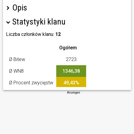
Opis
Statystyki klanu
No obligation NO requirements just play the game LOL .
All players in this clan will receive permission(rank) to
activate reserves/boosts no need to beg some random
Liczba członków klanu:
12
player for such a simple thing .
Ogółem
Ø Bitew
2723
Ø WN8
1346,38
Ø Procent zwycięstw
49,43%
Anzeigen