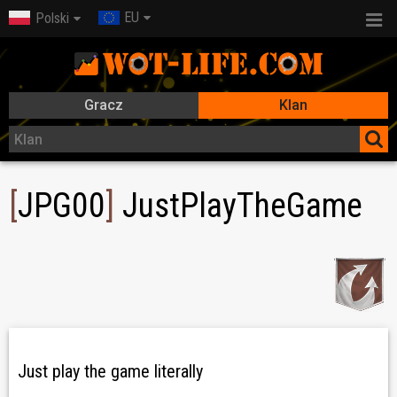
EU
Polski
Gracz
Klan
[
JPG00
]
JustPlayTheGame
Just play the game literally