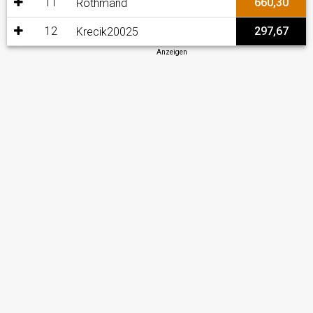
11
660,30
Rothmand
12
297,67
Krecik20025
Anzeigen