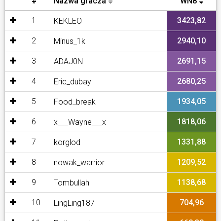
#
Nazwa gracza
WN8
1
3423,82
KEKLEO
2
2940,10
Minus_1k
3
2691,15
ADAJ0N
4
2680,25
Eric_dubay
5
1934,05
Food_break
6
1818,06
x___Wayne___x
7
1331,88
korglod
8
1209,52
nowak_warrior
9
1138,68
Tombullah
10
704,96
LingLing187