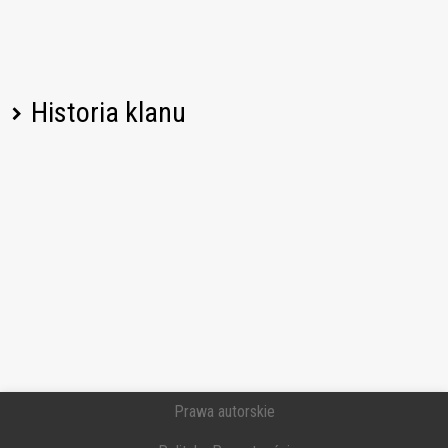
Historia klanu
Nazwa gracza
Zmiana
Data
Prawa autorskie