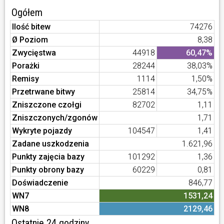
Ogółem
Ilość bitew
74276
Ø Poziom
8,38
Zwycięstwa
44918
60,47%
Porażki
28244
38,03%
Remisy
1114
1,50%
Przetrwane bitwy
25814
34,75%
Zniszczone czołgi
82702
1,11
Zniszczonych/zgonów
1,71
Wykryte pojazdy
104547
1,41
Zadane uszkodzenia
1.621,96
Punkty zajęcia bazy
101292
1,36
Punkty obrony bazy
60229
0,81
Doświadczenie
846,77
WN7
1531,24
WN8
2129,46
Ostatnie 24 godziny