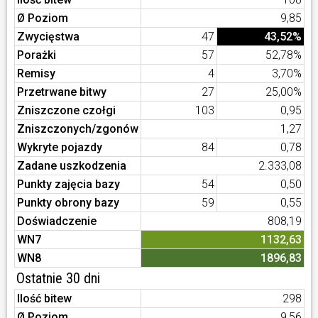
Ø Poziom
9,85
Zwycięstwa
47
43,52%
Porażki
57
52,78%
Remisy
4
3,70%
Przetrwane bitwy
27
25,00%
Zniszczone czołgi
103
0,95
Zniszczonych/zgonów
1,27
Wykryte pojazdy
84
0,78
Zadane uszkodzenia
2.333,08
Punkty zajęcia bazy
54
0,50
Punkty obrony bazy
59
0,55
Doświadczenie
808,19
WN7
1132,63
WN8
1896,83
Ostatnie 30 dni
Ilość bitew
298
Ø Poziom
9,56