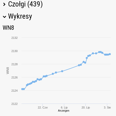
Czołgi (439)
Wykresy
Nazwa czołgu
M
WN8
WN8
Type 59
2193,92
2132
AMX 13 90
1515,86
2130
BZ-176
2501,29
2128
WN8
Progetto M35
2660,18
mod. 46
2126
Bisonte C45
2693,29
2124
KV-5
2554,55
2122
22. Cze
6. Lip
20. Lip
3. Sie
Anzeigen
Progetto M40
2325,81