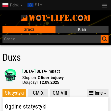
EU
Polski
Gracz
Klan
Duxs
[
BETA-
]
BETA-Impact
Stopień:
Oficer bojowy
Dołączył:
12.09.2025
Statystyki
GM X
GM VIII
Inne
Ogólne statystyki