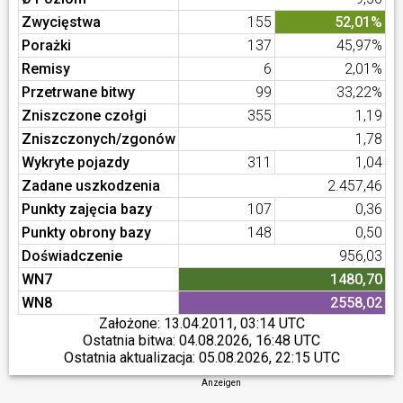
Zwycięstwa
155
52,01%
Porażki
137
45,97%
Remisy
6
2,01%
Przetrwane bitwy
99
33,22%
Zniszczone czołgi
355
1,19
Zniszczonych/zgonów
1,78
Wykryte pojazdy
311
1,04
Zadane uszkodzenia
2.457,46
Punkty zajęcia bazy
107
0,36
Punkty obrony bazy
148
0,50
Doświadczenie
956,03
WN7
1480,70
WN8
2558,02
Założone:
13.04.2011, 03:14 UTC
Ostatnia bitwa:
04.08.2026, 16:48 UTC
Ostatnia aktualizacja:
05.08.2026, 22:15 UTC
Anzeigen